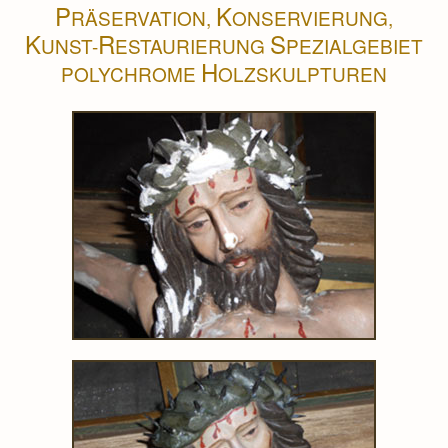
P
K
RÄSERVATION,
ONSERVIERUNG,
K
R
S
UNST-
ESTAURIERUNG
PEZIALGEBIET
H
POLYCHROME
OLZSKULPTUREN