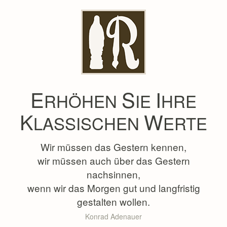
E
S
I
RHÖHEN
IE
HRE
K
W
LASSISCHEN
ERTE
Wir müssen das Gestern kennen,
wir müssen auch über das Gestern
nachsinnen,
wenn wir das Morgen gut und langfristig
gestalten wollen.
Konrad Adenauer